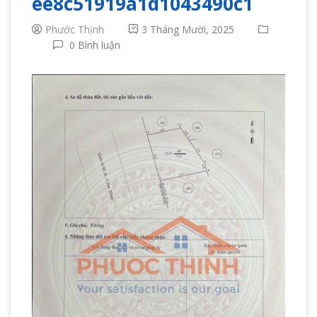
ee8c51919a1d1043490c1
Phước Thịnh
3 Tháng Mười, 2025
0 Bình luận