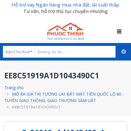
Hỗ trợ vay Ngân hàng mua nhà đất, lãi suất thấp
Tư vấn, hỗ trợ thủ tục chuyển nhượng
EE8C51919A1D1043490C1
Trang chủ
MỞ RA GIÁ TRỊ TƯƠNG LAI: ĐẤT MẶT TIỀN QUỐC LỘ 80 -
TUYẾN GIAO THÔNG, GIAO THƯƠNG SẦM UẤT
ee8c51919a1d1043490c1