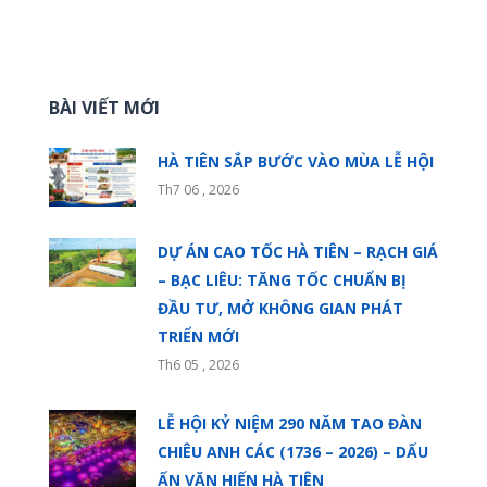
BÀI VIẾT MỚI
HÀ TIÊN SẮP BƯỚC VÀO MÙA LỄ HỘI
Th7 06 , 2026
DỰ ÁN CAO TỐC HÀ TIÊN – RẠCH GIÁ
– BẠC LIÊU: TĂNG TỐC CHUẨN BỊ
ĐẦU TƯ, MỞ KHÔNG GIAN PHÁT
TRIỂN MỚI
Th6 05 , 2026
LỄ HỘI KỶ NIỆM 290 NĂM TAO ĐÀN
CHIÊU ANH CÁC (1736 – 2026) – DẤU
ẤN VĂN HIẾN HÀ TIÊN