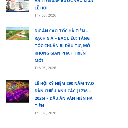
HÀ TIÊN SẮP BƯỚC VÀO MÙA
LỄ HỘI
Th7 06 , 2026
DỰ ÁN CAO TỐC HÀ TIÊN –
RẠCH GIÁ – BẠC LIÊU: TĂNG
TỐC CHUẨN BỊ ĐẦU TƯ, MỞ
KHÔNG GIAN PHÁT TRIỂN
MỚI
Th6 05 , 2026
LỄ HỘI KỶ NIỆM 290 NĂM TAO
ĐÀN CHIÊU ANH CÁC (1736 –
2026) – DẤU ẤN VĂN HIẾN HÀ
TIÊN
Th3 02 , 2026