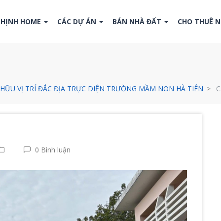
THỊNH HOME
CÁC DỰ ÁN
BÁN NHÀ ĐẤT
CHO THUÊ 
Ở HỮU VỊ TRÍ ĐẮC ĐỊA TRỰC DIỆN TRƯỜNG MẦM NON HÀ TIÊN
C
0 Bình luận