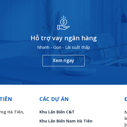
Hỗ trợ vay ngân hàng
Nhanh - Gọn - Lãi suất thấp
Xem ngay
TIÊN
CÁC DỰ ÁN
ờng Hà Tiên,
Khu Lấn Biển C&T
N
b
Khu Lấn Biển Nam Hà Tiên
[