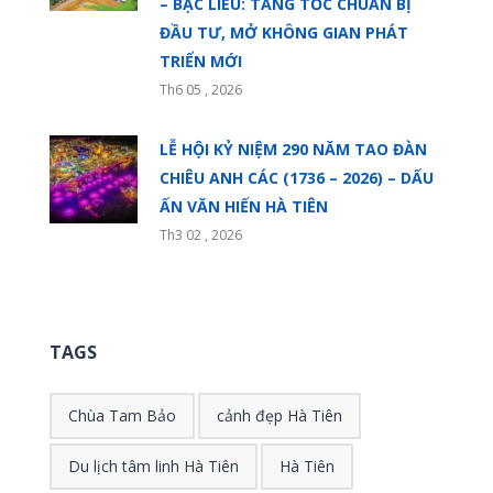
– BẠC LIÊU: TĂNG TỐC CHUẨN BỊ
ĐẦU TƯ, MỞ KHÔNG GIAN PHÁT
TRIỂN MỚI
Th6 05 , 2026
LỄ HỘI KỶ NIỆM 290 NĂM TAO ĐÀN
CHIÊU ANH CÁC (1736 – 2026) – DẤU
ẤN VĂN HIẾN HÀ TIÊN
Th3 02 , 2026
TAGS
Chùa Tam Bảo
cảnh đẹp Hà Tiên
Du lịch tâm linh Hà Tiên
Hà Tiên