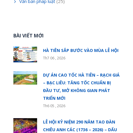
Văn bản pháp luật
(25)
BÀI VIẾT MỚI
HÀ TIÊN SẮP BƯỚC VÀO MÙA LỄ HỘI
Th7 06 , 2026
DỰ ÁN CAO TỐC HÀ TIÊN – RẠCH GIÁ
– BẠC LIÊU: TĂNG TỐC CHUẨN BỊ
ĐẦU TƯ, MỞ KHÔNG GIAN PHÁT
TRIỂN MỚI
Th6 05 , 2026
LỄ HỘI KỶ NIỆM 290 NĂM TAO ĐÀN
CHIÊU ANH CÁC (1736 – 2026) – DẤU